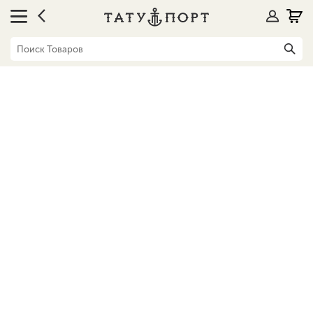
Блог
КРАСКА Аппрувед.