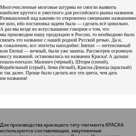
Многочисленные мозговые штурмы не смогли выявить
наиболее крутого и уместного для российского рынка названия.
Размышлений над какими-то откровенно смешными названиями
не шло, ибо постановка задачи была — сделать всё цивильно.
А раз мы везде во всеуслышание говорим о том, что
мы производим нашу продукцию в России, то необходимо было
связать это название с нашей родной Русской речью. Да и,
к сожалению, все эпитеты наподобие: Intenze — интенсивный
или Eternal — вечный, были уже заняты. Рассмотрев огромную
массу названий, остановились на названии Краска! А дальше
пошло-поехало: Малевич (чёрный), Шторм (синий),
Корабельный (серый), Зима (белый), Красна-Девица (красный)
и так далее. Проще было сделать все эти цвета, чем дать
им названия!
Для производства красящего тату-пигмента КРАСКА
используются составляющие, закупленные