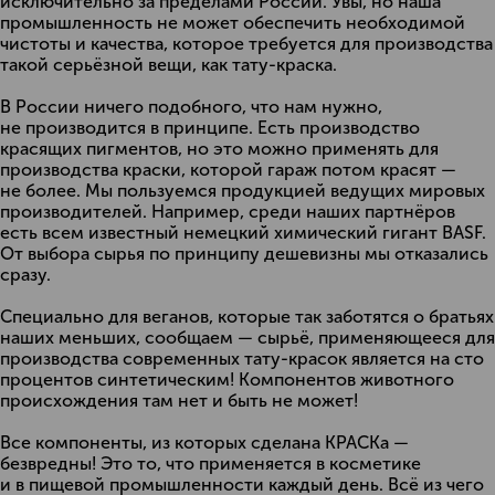
исключительно за пределами России. Увы, но наша
промышленность не может обеспечить необходимой
чистоты и качества, которое требуется для производства
такой серьёзной вещи, как тату-краска.
В России ничего подобного, что нам нужно,
не производится в принципе. Есть производство
красящих пигментов, но это можно применять для
производства краски, которой гараж потом красят —
не более. Мы пользуемся продукцией ведущих мировых
производителей. Например, среди наших партнёров
есть всем известный немецкий химический гигант BASF.
От выбора сырья по принципу дешевизны мы отказались
сразу.
Специально для веганов, которые так заботятся о братьях
наших меньших, сообщаем — сырьё, применяющееся для
производства современных тату-красок является на сто
процентов синтетическим! Компонентов животного
происхождения там нет и быть не может!
Все компоненты, из которых сделана КРАСКа —
безвредны! Это то, что применяется в косметике
и в пищевой промышленности каждый день. Всё из чего