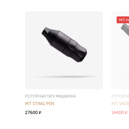
НЕТ Н
РОТОРНАЯ ТАТУ МАШИНКА
РОТОРНА
MT STING PEN
MT VAD
27600
14400
₽
₽