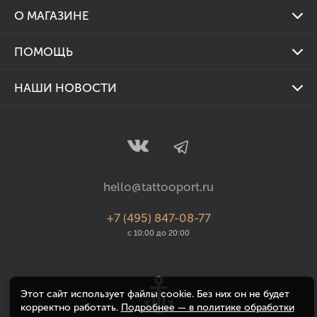
Тату машинки
О МАГАЗИНЕ
Тату наборы
Наша программа лояльности
Тату краски
ПОМОЩЬ
Контакты
Картриджи
Доставка и оплата
Тату студиям
НАШИ НОВОСТИ
Держатели
Гарантия и возврат
Реквизиты
Подписывайтесь на наш Телеграм канал и оставайтесь в
Иглы
курсе всех событий!
Наконечники
Силовое оборудование
Аксессуары
hello@tattooport.ru
Уход за кожей
+7 (495) 847-08-77
Дезинфекция
с 10:00 до 20:00
Промо наборы
Одежда
Этот сайт использует файлы cookie. Без них он не будет
Подарочные сертификаты
корректно работать.
Подробнее — в политике обработки