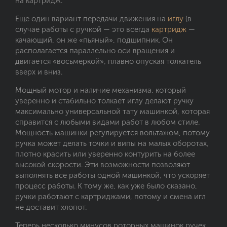
на картридж.
Еще один вариант передачи движения на
иглу
(в
случае работы с ручкой — это всегда
картридж
—
качающий, он же «пьяный», подшипник. Он
располагается параллельно оси вращения и
двигается «восьмеркой», плавно опуская толкатель
вверх и вниз.
Мощный мотор и наличие механизма, который
уверенно и стабильно толкает иглу делают ручку
максимально универсальной тату машинкой, которая
справится с любыми видами работ в любом стиле.
Мощность машинки регулируется вольтажом, потому
ручка может делать точки и випы на малых оборотах,
плотно красить или уверенно контурить на более
высокой скорости. Эти возможности позволяют
выполнять все работы одной машинкой, что ускоряет
процесс работы. К тому же, как уже было сказано,
ручки работают с картриджами, потому и смена игл
не доставит хлопот.
Теперь несколько минусов роторных машинок ручек.