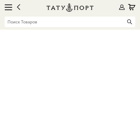
Блог
Генрих Эммануэль