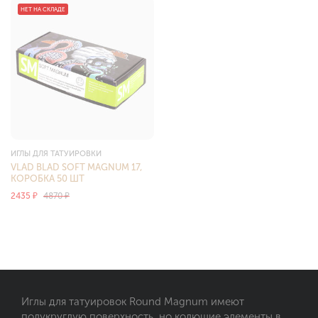
НЕТ НА СКЛАДЕ
ИГЛЫ ДЛЯ ТАТУИРОВКИ
VLAD BLAD SOFT MAGNUM 17,
КОРОБКА 50 ШТ
2435
₽
4870
₽
Иглы для татуировок Round Magnum имеют
полукруглую поверхность, но колющие элементы в