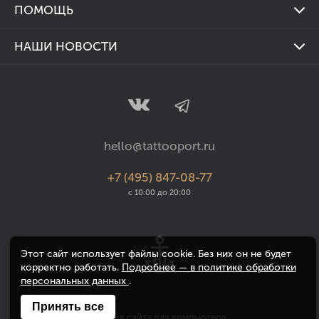
Тату краски
ПОМОЩЬ
Контакты
Картриджи
Доставка и оплата
Тату студиям
НАШИ НОВОСТИ
Держатели
Гарантия и возврат
Реквизиты
Подписывайтесь на наш Телеграм канал и оставайтесь в
Иглы
курсе всех событий!
Наконечники
Силовое оборудование
Аксессуары
hello@tattooport.ru
Уход за кожей
+7 (495) 847-08-77
Дезинфекция
с 10:00 до 20:00
Промо наборы
Одежда
Этот сайт использует файлы cookie. Без них он не будет
Подарочные сертификаты
корректно работать.
Подробнее — в политике обработки
персональных данных
.
Принять все
Версия сайта для компьютера