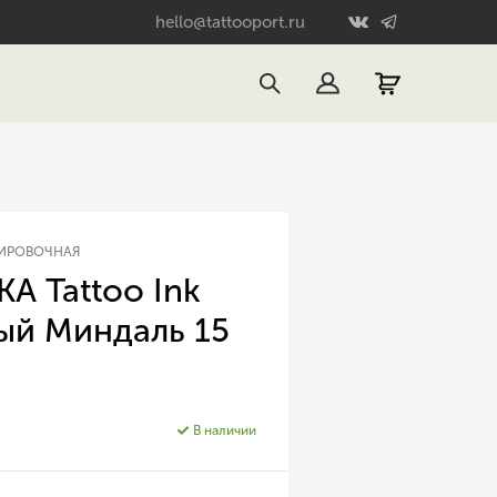
hello@tattooport.ru
УИРОВОЧНАЯ
А Tattoo Ink
ый Миндаль 15
В наличии