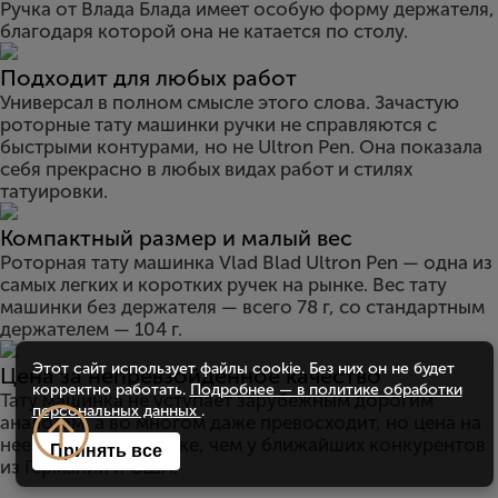
Ручка от Влада Блада имеет особую форму держателя,
благодаря которой она не катается по столу.
Подходит для любых работ
Универсал в полном смысле этого слова. Зачастую
роторные тату машинки ручки не справляются с
быстрыми контурами, но не Ultron Pen. Она показала
себя прекрасно в любых видах работ и стилях
татуировки.
Компактный размер и малый вес
Роторная тату машинка Vlad Blad Ultron Pen — одна из
самых легких и коротких ручек на рынке. Вес тату
машинки без держателя — всего 78 г, со стандартным
держателем — 104 г.
Этот сайт использует файлы cookie. Без них он не будет
Цена за непревзойденное качество
корректно работать.
Подробнее — в политике обработки
Тату машинка не уступает зарубежным дорогим
персональных данных
.
аналогам, а во многом даже превосходит, но цена на
нее значительно ниже, чем у ближайших конкурентов
Принять все
из Германии и США.