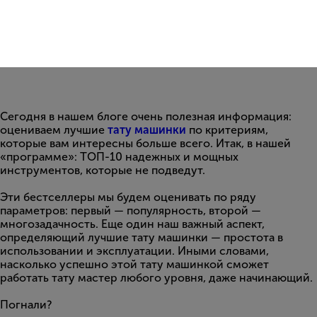
Сегодня в нашем блоге очень полезная информация:
оцениваем лучшие
тату машинки
по критериям,
которые вам интересны больше всего. Итак, в нашей
«программе»: ТОП-10 надежных и мощных
инструментов, которые не подведут.
Эти бестселлеры мы будем оценивать по ряду
параметров: первый — популярность, второй —
многозадачность. Еще один наш важный аспект,
определяющий лучшие тату машинки — простота в
использовании и эксплуатации. Иными словами,
насколько успешно этой тату машинкой сможет
работать тату мастер любого уровня, даже начинающий.
Погнали?