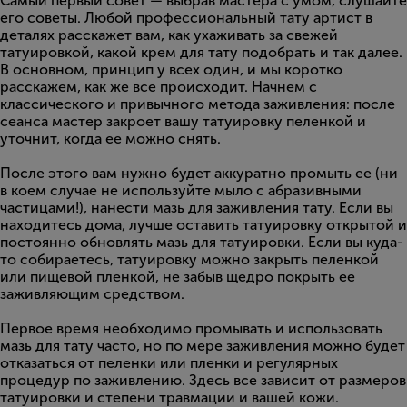
Самый первый совет — выбрав мастера с умом, слушайте
его советы. Любой профессиональный тату артист в
деталях расскажет вам, как ухаживать за свежей
татуировкой, какой крем для тату подобрать и так далее.
В основном, принцип у всех один, и мы коротко
расскажем, как же все происходит. Начнем с
классического и привычного метода заживления: после
сеанса мастер закроет вашу татуировку пеленкой и
уточнит, когда ее можно снять.
После этого вам нужно будет аккуратно промыть ее (ни
в коем случае не используйте мыло с абразивными
частицами!), нанести мазь для заживления тату. Если вы
находитесь дома, лучше оставить татуировку открытой и
постоянно обновлять мазь для татуировки. Если вы куда-
то собираетесь, татуировку можно закрыть пеленкой
или пищевой пленкой, не забыв щедро покрыть ее
заживляющим средством.
Первое время необходимо промывать и использовать
мазь для тату часто, но по мере заживления можно будет
отказаться от пеленки или пленки и регулярных
процедур по заживлению. Здесь все зависит от размеров
татуировки и степени травмации и вашей кожи.